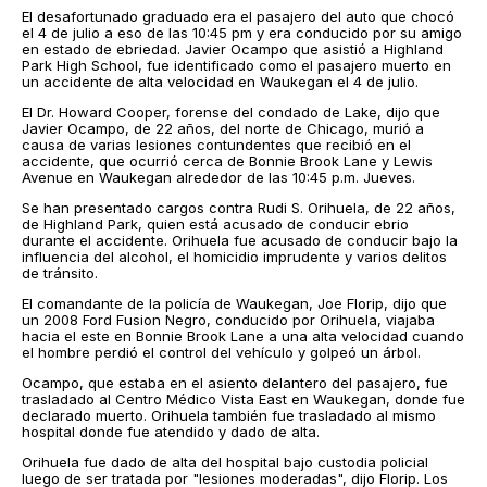
El desafortunado graduado era el pasajero del auto que chocó
el 4 de julio a eso de las 10:45 pm y era conducido por su amigo
en estado de ebriedad. Javier Ocampo que asistió a Highland
Park High School, fue identificado como el pasajero muerto en
un accidente de alta velocidad en Waukegan el 4 de julio.
El Dr. Howard Cooper, forense del condado de Lake, dijo que
Javier Ocampo, de 22 años, del norte de Chicago, murió a
causa de varias lesiones contundentes que recibió en el
accidente, que ocurrió cerca de Bonnie Brook Lane y Lewis
Avenue en Waukegan alrededor de las 10:45 p.m. Jueves.
Se han presentado cargos contra Rudi S. Orihuela, de 22 años,
de Highland Park, quien está acusado de conducir ebrio
durante el accidente. Orihuela fue acusado de conducir bajo la
influencia del alcohol, el homicidio imprudente y varios delitos
de tránsito.
El comandante de la policía de Waukegan, Joe Florip, dijo que
un 2008 Ford Fusion Negro, conducido por Orihuela, viajaba
hacia el este en Bonnie Brook Lane a una alta velocidad cuando
el hombre perdió el control del vehículo y golpeó un árbol.
Ocampo, que estaba en el asiento delantero del pasajero, fue
trasladado al Centro Médico Vista East en Waukegan, donde fue
declarado muerto. Orihuela también fue trasladado al mismo
hospital donde fue atendido y dado de alta.
Orihuela fue dado de alta del hospital bajo custodia policial
luego de ser tratada por "lesiones moderadas", dijo Florip. Los