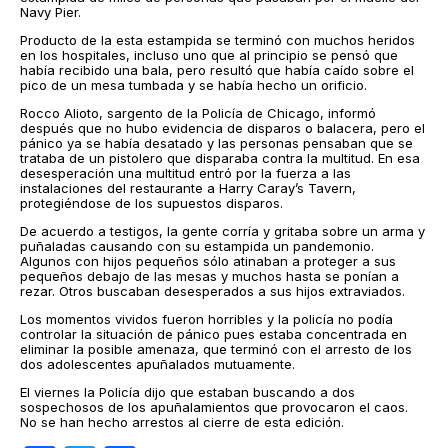
Navy Pier.
Producto de la esta estampida se terminó con muchos heridos
en los hospitales, incluso uno que al principio se pensó que
había recibido una bala, pero resultó que había caído sobre el
pico de un mesa tumbada y se había hecho un orificio.
Rocco Alioto, sargento de la Policía de Chicago, informó
después que no hubo evidencia de disparos o balacera, pero el
pánico ya se había desatado y las personas pensaban que se
trataba de un pistolero que disparaba contra la multitud. En esa
desesperación una multitud entró por la fuerza a las
instalaciones del restaurante a Harry Caray’s Tavern,
protegiéndose de los supuestos disparos.
De acuerdo a testigos, la gente corría y gritaba sobre un arma y
puñaladas causando con su estampida un pandemonio.
Algunos con hijos pequeños sólo atinaban a proteger a sus
pequeños debajo de las mesas y muchos hasta se ponían a
rezar. Otros buscaban desesperados a sus hijos extraviados.
Los momentos vividos fueron horribles y la policía no podía
controlar la situación de pánico pues estaba concentrada en
eliminar la posible amenaza, que terminó con el arresto de los
dos adolescentes apuñalados mutuamente.
El viernes la Policía dijo que estaban buscando a dos
sospechosos de los apuñalamientos que provocaron el caos.
No se han hecho arrestos al cierre de esta edición.