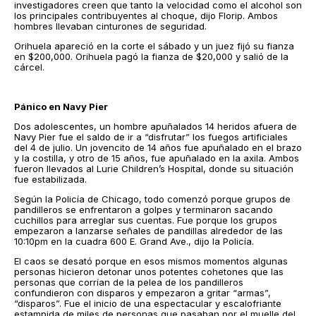
investigadores creen que tanto la velocidad como el alcohol son
los principales contribuyentes al choque, dijo Florip. Ambos
hombres llevaban cinturones de seguridad.
Orihuela apareció en la corte el sábado y un juez fijó su fianza
en $200,000. Orihuela pagó la fianza de $20,000 y salió de la
cárcel.
Pánico en Navy Pier
Dos adolescentes, un hombre apuñalados 14 heridos afuera de
Navy Pier fue el saldo de ir a “disfrutar” los fuegos artificiales
del 4 de julio. Un jovencito de 14 años fue apuñalado en el brazo
y la costilla, y otro de 15 años, fue apuñalado en la axila. Ambos
fueron llevados al Lurie Children’s Hospital, donde su situación
fue estabilizada.
Según la Policía de Chicago, todo comenzó porque grupos de
pandilleros se enfrentaron a golpes y terminaron sacando
cuchillos para arreglar sus cuentas. Fue porque los grupos
empezaron a lanzarse señales de pandillas alrededor de las
10:10pm en la cuadra 600 E. Grand Ave., dijo la Policía.
El caos se desató porque en esos mismos momentos algunas
personas hicieron detonar unos potentes cohetones que las
personas que corrían de la pelea de los pandilleros
confundieron con disparos y empezaron a gritar “armas”,
“disparos”. Fue el inicio de una espectacular y escalofriante
estampida de miles de personas que pasaban por el muelle del