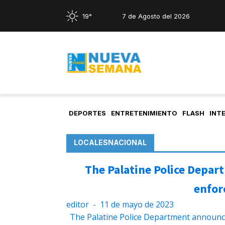
19°
7 de Agosto del 2026
DEPORTES
ENTRETENIMIENTO
FLASH
INT
LOCALES
NACIONAL
The Palatine Police Depar
enfor
editor
-
11 de mayo de 2023
The Palatine Police Department announced