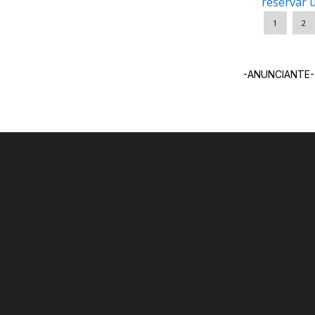
reservar u
1
2
-ANUNCIANTE-