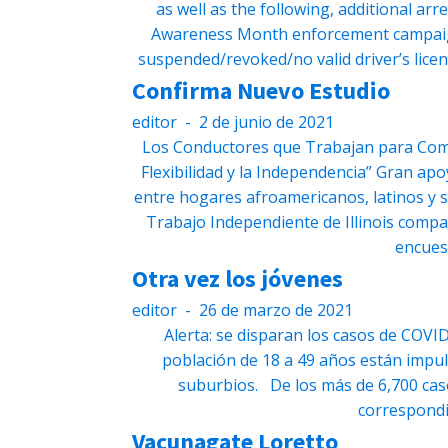
as well as the following, additional arr
Awareness Month enforcement campaign. 
suspended/revoked/no valid driver’s licen
Confirma Nuevo Estudio
editor
-
2 de junio de 2021
Los Conductores que Trabajan para Comp
Flexibilidad y la Independencia” Gran ap
entre hogares afroamericanos, latinos y si
Trabajo Independiente de Illinois compa
encues
Otra vez los jóvenes
editor
-
26 de marzo de 2021
Alerta: se disparan los casos de COVI
población de 18 a 49 años están impu
suburbios. De los más de 6,700 cas
correspondi
Vacunagate Loretto