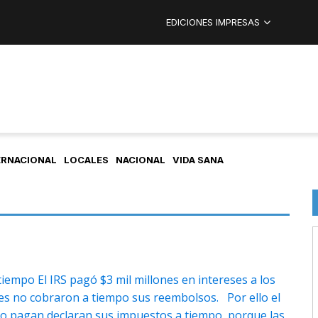
EDICIONES IMPRESAS
ERNACIONAL
LOCALES
NACIONAL
VIDA SANA
iempo El IRS pagó $3 mil millones en intereses a los
es no cobraron a tiempo sus reembolsos. Por ello el
no pagan declaran sus impuestos a tiempo, porque las