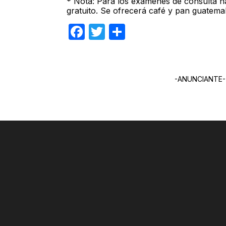
* Nota: Para los exámenes de consulta h
gratuito. Se ofrecerá café y pan guatema
Facebook
Twitter
Compartir
-ANUNCIANTE-