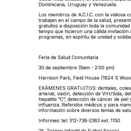
Dominicana, Uruguay y Venezuela.
Los miembros de A.C.I.C. con la valiosa co
trabajan en el campo de la salud, present
gratuitos a disposición toda la comunidad l
tiempo que hicieron una cálida invitació
programas, en espíritu de unidad y solidar
Feria de Salud Comunitaria
30 de septiembre (9am - 2:00 pm)
Harrison Park, Field House (1824 S Wood 
EXÁMENES GRATUITOS: dentales, colester
arterial, visión, detección de VIH/Sida, 
hepatitis ”C”, detección de cáncer de pi
influenza. Referidos médicos y para mam
información sobre diversos temas de salu
Informes: tel: 312-738-2383 ext. 1150
2º Torneo Infantil de Futbol Soccer