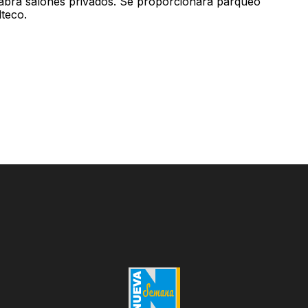
abrá salones privados. Se proporcionará parqueo
lteco.