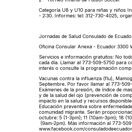
Categoría U8 y U10 para niñas y niños I
- 2:30. Informes: tel: 312-730-4025, orga
Jornadas de Salud Consulado de Ecuado
Oficina Consular Anexa - Ecuador 3300 
Servicios e información gratuitos: No tod
cada día. Llamar al 773-509-5750 para co
interés o consulte la programación com
Vacunas contra la influenza (flu), Mamogra
Septiembre. Por favor llamar al 773-509
Exámenes de la presión, de índice de m
y de la salud del ojo (prevención de com
impacto en la salud y recursos disponibl
Educación preventiva sobre enfermedades
comunidad migrante. Serán proporcionados
octubre: 5 (1-3pm); 11 (10am-3pm); 18 (
(9am-2pm). Más información al 773-509
www.facebook.com/consuladodeecuador