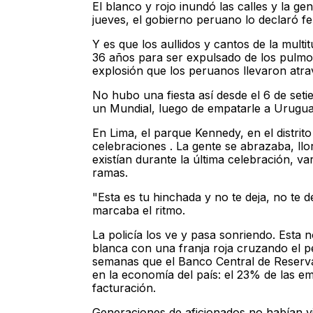
El blanco y rojo inundó las calles y la ge
jueves, el gobierno peruano lo declaró fer
Y es que los aullidos y cantos de la mult
36 años para ser expulsado de los pulmo
explosión que los peruanos llevaron atr
No hubo una fiesta así desde el 6 de seti
un Mundial, luego de empatarle a Urugua
En Lima, el parque Kennedy, en el distrito
celebraciones . La gente se abrazaba, ll
existían durante la última celebración, v
ramas.
"Esta es tu hinchada y no te deja, no te 
marcaba el ritmo.
La policía los ve y pasa sonriendo. Esta 
blanca con una franja roja cruzando el p
semanas que el Banco Central de Reserva
en la economía del país: el 23% de las 
facturación.
Generaciones de aficionados no habían vi