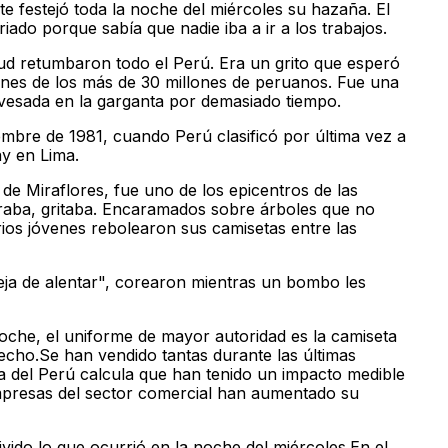
nte festejó toda la noche del miércoles su hazaña. El
iado porque sabía que nadie iba a ir a los trabajos.
itud retumbaron todo el Perú. Era un grito que esperó
nes de los más de 30 millones de peruanos. Fue una
avesada en la garganta por demasiado tiempo.
embre de 1981, cuando Perú clasificó por última vez a
y en Lima.
 de Miraflores, fue uno de los epicentros de las
oraba, gritaba. Encaramados sobre árboles que no
arios jóvenes rebolearon sus camisetas entre las
deja de alentar", corearon mientras un bombo les
noche, el uniforme de mayor autoridad es la camiseta
echo.Se han vendido tantas durante las últimas
 del Perú calcula que han tenido un impacto medible
empresas del sector comercial han aumentado su
vido lo que ocurrió en la noche del miércoles.En el