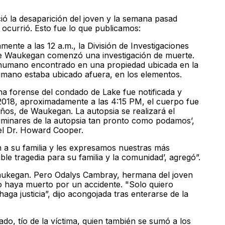
la desaparición del joven y la semana pasad
 ocurrió. Esto fue lo que publicamos:
ente a las 12 a.m., la División de Investigaciones
de Waukegan comenzó una investigación de muerte.
 humano encontrado en una propiedad ubicada en la
mano estaba ubicado afuera, en los elementos.
na forense del condado de Lake fue notificada y
 2018, aproximadamente a las 4:15 PM, el cuerpo fue
ños, de Waukegan. La autopsia se realizará el
liminares de la autopsia tan pronto como podamos’,
 el Dr. Howard Cooper.
n a su familia y les expresamos nuestras más
ble tragedia para su familia y la comunidad’, agregó”.
Waukegan. Pero Odalys Cambray, hermana del joven
o haya muerto por un accidente. "Solo quiero
ga justicia”, dijo acongojada tras enterarse de la
o, tío de la víctima, quien también se sumó a los