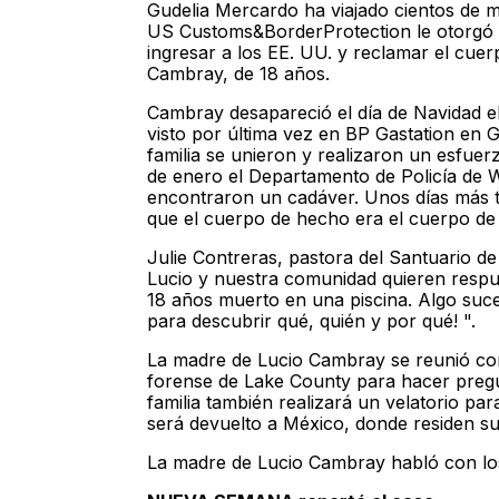
Gudelia Mercardo ha viajado cientos de 
US Customs&BorderProtection le otorgó l
ingresar a los EE. UU. y reclamar el cuer
Cambray, de 18 años.
Cambray desapareció el día de Navidad el
visto por última vez en BP Gastation e
familia se unieron y realizaron un esfue
de enero el Departamento de Policía de
encontraron un cadáver. Unos días más t
que el cuerpo de hecho era el cuerpo de
Julie Contreras, pastora del Santuario d
Lucio y nuestra comunidad quieren resp
18 años muerto en una piscina. Algo suce
para descubrir qué, quién y por qué! ".
La madre de Lucio Cambray se reunió co
forense de Lake County para hacer pregun
familia también realizará un velatorio par
será devuelto a México, donde residen su
La madre de Lucio Cambray habló con los