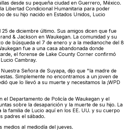
millas desde su pequeña ciudad en Guerrero, México.
a Libertad Condicional Humanitaria para poder
po de su hijo nacido en Estados Unidos, Lucio
 25 de diciembre último. Sus amigos dicen que fue
n Grand & Jackson en Waukegan. La comunidad y su
rzo de búsqueda el 7 de enero y a la medianoche del 8
 Waukegan fue a una casa abandonada donde
arde, el forense de Lake County Corner confirmó
 Lucio Cambray.
e Nuestra Señora de Suyapa, dijo que "la madre de
uestas. Simplemente no encontramos a un joven de
dió que lo llevó a su muerte y necesitamos la ¡WPD
n el Departamento de Policía de Waukegan y el
tas sobre la desaparición y la muerte de su hijo. La
a la familia de Lucio aquí en los EE. UU. y su cuerpo
s padres el sábado.
 medios al mediodía del jueves.