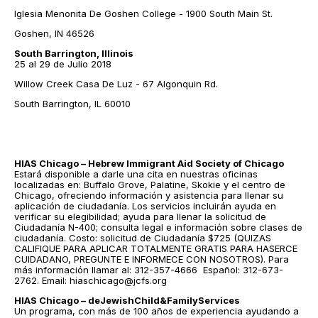
Iglesia Menonita De Goshen College - 1900 South Main St.
Goshen, IN 46526
South Barrington, Illinois
25 al 29 de Julio 2018
Willow Creek Casa De Luz - 67 Algonquin Rd.
South Barrington, IL 60010
HIAS Chicago – Hebrew Immigrant Aid Society of Chicago
Estará disponible a darle una cita en nuestras oficinas
localizadas en: Buffalo Grove, Palatine, Skokie y el centro de
Chicago, ofreciendo información y asistencia para llenar su
aplicación de ciudadanía. Los servicios incluirán ayuda en
verificar su elegibilidad; ayuda para llenar la solicitud de
Ciudadanía N-400; consulta legal e información sobre clases de
ciudadanía. Costo: solicitud de Ciudadanía $725 (QUIZAS
CALIFIQUE PARA APLICAR TOTALMENTE GRATIS PARA HASERCE
CUIDADANO, PREGUNTE E INFORMECE CON NOSOTROS). Para
más información llamar al: 312-357-4666 Español: 312-673-
2762. Email: hiaschicago@jcfs.org
HIAS Chicago – deJewishChild&FamilyServices
Un programa, con más de 100 años de experiencia ayudando a