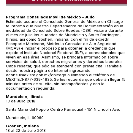
Programa Consulado Móvil de México – Julio
Estimado usuario el Consulado General de México en Chicago
te informa que nuestro Departamento de Documentación en la
modalidad de Consulado Sobre Ruedas (CSR), visitará durante
el mes de julio las ciudades de Mundelein y South Barrington,
Illinois, así como Goshen, Indiana, con el fin de expedir
Pasaporte Mexicano, Matrícula Consular de Alta Seguridad
(MCAS) e iniciar el proceso para obtener la credencia que
expide el Instituto Nacional Electoral (INE), a connacionales que
viven en esa área. Asimismo, se brindará información sobre
servicios de salud, derechos migratorios y derechos laborales.
Cabe resaltar, que sólo se atenderá con previa cita. Tramítala
desde nuestra página de Internet ingresando
aconsulmex.sre.gob.mx/chicago o llamando al teléfono de
MEXITEL1-877-639-4835. Se les recuerda que deberán llegar 15
minutos antes de su cita, sin acompañantes y con la
documentación requerida:
Mundelein, Illinois
13 de Julio 2018
Santa María del Popolo Centro Parroquial - 151 N Lincoln Ave.
Mundelein, IL 60060
Goshen, Indiana
18 al 22 de Julio 2018