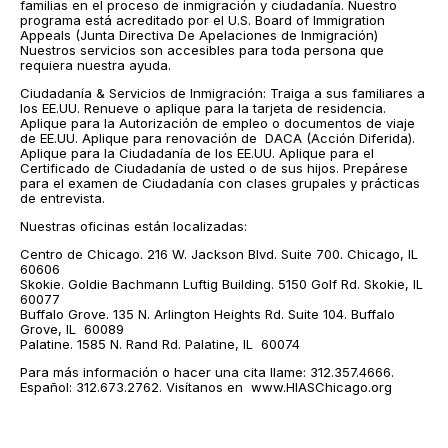
familias en el proceso de inmigración y ciudadanía. Nuestro
programa está acreditado por el U.S. Board of Immigration
Appeals (Junta Directiva De Apelaciones de Inmigración)
Nuestros servicios son accesibles para toda persona que
requiera nuestra ayuda.
Ciudadanía & Servicios de Inmigración: Traiga a sus familiares a
los EE.UU. Renueve o aplique para la tarjeta de residencia.
Aplique para la Autorización de empleo o documentos de viaje
de EE.UU. Aplique para renovación de DACA (Acción Diferida).
Aplique para la Ciudadanía de los EE.UU. Aplique para el
Certificado de Ciudadanía de usted o de sus hijos. Prepárese
para el examen de Ciudadanía con clases grupales y prácticas
de entrevista.
Nuestras oficinas están localizadas:
Centro de Chicago. 216 W. Jackson Blvd. Suite 700. Chicago, IL
60606
Skokie. Goldie Bachmann Luftig Building. 5150 Golf Rd. Skokie, IL
60077
Buffalo Grove. 135 N. Arlington Heights Rd. Suite 104. Buffalo
Grove, IL 60089
Palatine. 1585 N. Rand Rd. Palatine, IL 60074
Para más información o hacer una cita llame: 312.357.4666.
Español: 312.673.2762. Visítanos en www.HIASChicago.org