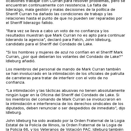
ocasiones trabajar con Curran para resolver problemas, pero se
encuentran continuamente con resistencia. La falta de
liderazgo, mala gestión y malas decisiones de la política de
Sheriff Curran ha dañado las condiciones de trabajo y las
relaciones hasta el punto de que no pueden ser reparadas por
el Sheriff liderazgo fallido.
"Rara vez se lleva a cabo un voto de no confianza y los
resultados muestran que Mark Curran no es apto para continuar
liderando la agencia", declaró para Patch, John Idleburg,
candidato para el Sheriff del Condado de Lake.
"Si los hombres y mujeres de azul no confían en el Sheriff Mark
Curran, ¿por qué deberían los votantes del Condado de Lake?"
Idleburg añadió.
Los miembros del personal de mando de Mark Curran también
se han involucrado en la intimidación de los oficiales de patrulla
de carreteras para tratar de interferir con el voto de no
confianza.
"La intimidación y las tácticas abusivas no tienen absolutamente
ningún lugar en la Oficina del Sheriff del Condado de Lake. Si
los miembros del comando de Mark Curran se involucraron en
la intimidación e interferencia de los derechos sindicales de los
diputados, deben renunciar o ser despedidos de inmediato", dijo
Idleburg.
John Idleburg ha sido avalado por la Orden Fraternal de la Logia
Estatal de la Policía de Illinois, la Orden Fraternal de la Logia de
la Policía 66, y los Veteranos de Votación PAC. Idleburg también