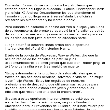
Con esta información se comunicó a los patrulleros que
estaban cerca del lugar lo sucedido. El oficial Christopher Harris
y el oficial K9 Andrew Orozcofueron los que atendieron el
llamado y cuando llegaron al área señalada los oficiales
revisaron los alrededores y no vieron a nadie.
Pero cuando se escuchó la bocina del tren a lo lejos y las luces
de su locomotora, de pronto se apareció la niña saliendo detrás
de un cobertizo mecánico y comenzó a caminar hasta pararse
en las vías del tren justo al frente en dirección norte.
Luego ocurrió lo descrito líneas arriba con la oportuna
intervención del oficial Christopher Harris.
El jefe de la policía de Waukegan, Wayne Walles, dijo que la
acción rápida de los oficiales de patrulla y los
telecomunicadores de emergencia que pudieron "hacer ping" al
teléfono de la niña en el área impidió su muerte.
"Estoy extremadamente orgulloso de estos oficiales que, a
través de sus acciones heroicas, salvaron la vida de una mujer
joven", dijo Walles. "Estoy tan orgulloso de nuestros
profesionales de despacho que utilizaron sus recursos para
ubicar el área donde estaba esta joven y ordenaron a los
oficiales que respondieron a que la encontraran".
Gracias a estas oportunas intervenciones se evitó que se
aumenten las cifras de suicidio que, según la Fundación
Americana para la Prevención del Suicidio, en Illinois muere por
suicidio una persona cada seis horas, y en Estados Unidos