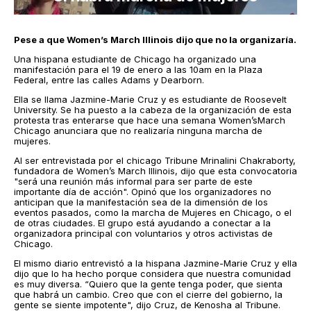
Pese a que Women’s March Illinois dijo que no la organizaría.
Una hispana estudiante de Chicago ha organizado una
manifestación para el 19 de enero a las 10am en la Plaza
Federal, entre las calles Adams y Dearborn.
Ella se llama Jazmine-Marie Cruz y es estudiante de Roosevelt
University. Se ha puesto a la cabeza de la organización de esta
protesta tras enterarse que hace una semana Women’sMarch
Chicago anunciara que no realizaría ninguna marcha de
mujeres.
Al ser entrevistada por el chicago Tribune Mrinalini Chakraborty,
fundadora de Women’s March Illinois, dijo que esta convocatoria
"será una reunión más informal para ser parte de este
importante día de acción". Opinó que los organizadores no
anticipan que la manifestación sea de la dimensión de los
eventos pasados, como la marcha ​​de Mujeres en Chicago, o el
de otras ciudades. El grupo está ayudando a conectar a la
organizadora principal con voluntarios y otros activistas de
Chicago.
El mismo diario entrevistó a la hispana Jazmine-Marie Cruz y ella
dijo que lo ha hecho porque considera que nuestra comunidad
es muy diversa. “Quiero que la gente tenga poder, que sienta
que habrá un cambio. Creo que con el cierre del gobierno, la
gente se siente impotente", dijo Cruz, de Kenosha al Tribune.