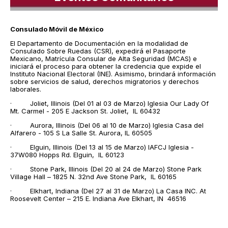
Consulado Móvil de México
El Departamento de Documentación en la modalidad de
Consulado Sobre Ruedas (CSR), expedirá el Pasaporte
Mexicano, Matrícula Consular de Alta Seguridad (MCAS) e
iniciará el proceso para obtener la credencia que expide el
Instituto Nacional Electoral (INE). Asimismo, brindará información
sobre servicios de salud, derechos migratorios y derechos
laborales.
· Joliet, Illinois (Del 01 al 03 de Marzo) Iglesia Our Lady Of
Mt. Carmel - 205 E Jackson St. Joliet, IL 60432
· Aurora, Illinois (Del 06 al 10 de Marzo) Iglesia Casa del
Alfarero - 105 S La Salle St. Aurora, IL 60505
· Elguin, Illinois (Del 13 al 15 de Marzo) IAFCJ Iglesia -
37W080 Hopps Rd. Elguin, IL 60123
· Stone Park, Illinois (Del 20 al 24 de Marzo) Stone Park
Village Hall – 1825 N. 32nd Ave Stone Park, IL 60165
· Elkhart, Indiana (Del 27 al 31 de Marzo) La Casa INC. At
Roosevelt Center – 215 E. Indiana Ave Elkhart, IN 46516