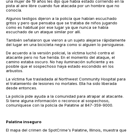
una mujer de 19 años les dijo que había estado corriendo en la
pista al aire libre cuando fue atacada por un hombre que no
conocía.
Algunos testigos dijeron a la policía que habían escuchado
gritos y pero que pensaba que se trataba de niños jugando
como es habitual por ese lugar ya que nunca se había
escuchado de un ataque similar por allí.
También señalaron que vieron a un sujeto alejarse rápidamente
del lugar en una bicicleta negra como si alguien lo persiguiese.
De acuerdo a la versión policial, la víctima luchó contra el
atacante pero no fue herida. En el momento del ataque, el
camino estaba oscuro. No hay iluminación suficiente y es
posible que el sospechoso haya estado escondido en los
arbustos.
La víctima fue trasladada al Northwest Community Hospital para
el tratamiento de lesiones no mortales. Ella ha sido liberada
desde entonces.
La policía pide ayuda a la comunidad para atrapar al atacante.
Si tiene alguna información o reconoce al sospechoso,
comuníquese con la policía de Palatine al 847-359-9000.
Palatine inseguro
El mapa del crimen de SpotCrime's Palatine, Illinois, muestra que