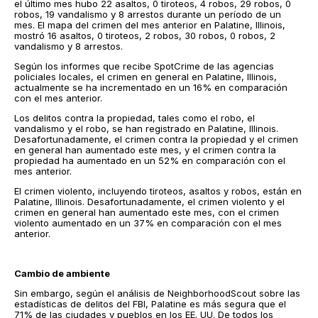
el último mes hubo 22 asaltos, 0 tiroteos, 4 robos, 29 robos, 0
robos, 19 vandalismo y 8 arrestos durante un período de un
mes. El mapa del crimen del mes anterior en Palatine, Illinois,
mostró 16 asaltos, 0 tiroteos, 2 robos, 30 robos, 0 robos, 2
vandalismo y 8 arrestos.
Según los informes que recibe SpotCrime de las agencias
policiales locales, el crimen en general en Palatine, Illinois,
actualmente se ha incrementado en un 16% en comparación
con el mes anterior.
Los delitos contra la propiedad, tales como el robo, el
vandalismo y el robo, se han registrado en Palatine, Illinois.
Desafortunadamente, el crimen contra la propiedad y el crimen
en general han aumentado este mes, y el crimen contra la
propiedad ha aumentado en un 52% en comparación con el
mes anterior.
El crimen violento, incluyendo tiroteos, asaltos y robos, están en
Palatine, Illinois. Desafortunadamente, el crimen violento y el
crimen en general han aumentado este mes, con el crimen
violento aumentado en un 37% en comparación con el mes
anterior.
Cambio de ambiente
Sin embargo, según el análisis de NeighborhoodScout sobre las
estadísticas de delitos del FBI, Palatine es más segura que el
71% de las ciudades y pueblos en los EE. UU. De todos los