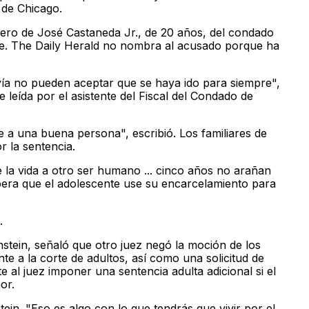
 de Chicago.
rero de José Castaneda Jr., de 20 años, del condado
e. The Daily Herald no nombra al acusado porque ha
vía no pueden aceptar que se haya ido para siempre",
 leída por el asistente del Fiscal del Condado de
 a una buena persona", escribió. Los familiares de
r la sentencia.
 la vida a otro ser humano ... cinco años no arañan
espera que el adolescente use su encarcelamiento para
.
stein, señaló que otro juez negó la moción de los
ente a la corte de adultos, así como una solicitud de
te al juez imponer una sentencia adulta adicional si el
or.
tein. "Eso es algo con lo que tendrás que vivir por el