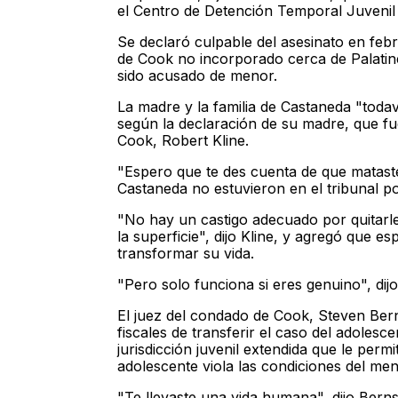
el Centro de Detención Temporal Juvenil
Se declaró culpable del asesinato en feb
de Cook no incorporado cerca de Palatin
sido acusado de menor.
La madre y la familia de Castaneda "toda
según la declaración de su madre, que fue
Cook, Robert Kline.
"Espero que te des cuenta de que mataste
Castaneda no estuvieron en el tribunal po
"No hay un castigo adecuado por quitarle
la superficie", dijo Kline, y agregó que 
transformar su vida.
"Pero solo funciona si eres genuino", dijo
El juez del condado de Cook, Steven Bern
fiscales de transferir el caso del adolesc
jurisdicción juvenil extendida que le permi
adolescente viola las condiciones del men
"Te llevaste una vida humana", dijo Berns