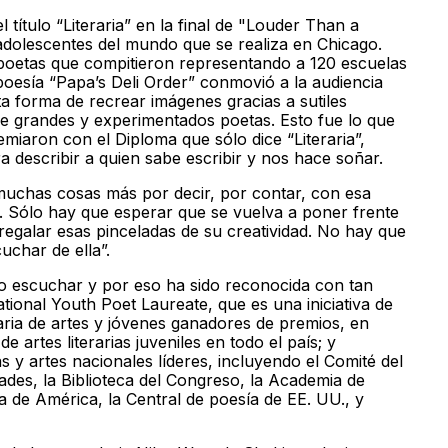
ítulo “Literaria” en la final de "Louder Than a
adolescentes del mundo que se realiza en Chicago.
0 poetas que compitieron representando a 120 escuelas
oesía “Papa’s Deli Order” conmovió a la audiencia
ta forma de recrear imágenes gracias a sutiles
e grandes y experimentados poetas. Esto fue lo que
emiaron con el Diploma que sólo dice “Literaria”,
 describir a quien sabe escribir y nos hace soñar.
 muchas cosas más por decir, por contar, con esa
. Sólo hay que esperar que se vuelva a poner frente
egalar esas pinceladas de su creatividad. No hay que
char de ella”.
zo escuchar y por eso ha sido reconocida con tan
ional Youth Poet Laureate, que es una iniciativa de
aria de artes y jóvenes ganadores de premios, en
 artes literarias juveniles en todo el país; y
s y artes nacionales líderes, incluyendo el Comité del
ades, la Biblioteca del Congreso, la Academia de
 de América, la Central de poesía de EE. UU., y