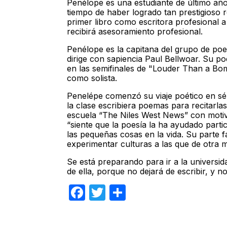
Penélope es una estudiante de último año
tiempo de haber logrado tan prestigioso 
primer libro como escritora profesional 
recibirá asesoramiento profesional.
Penélope es la capitana del grupo de po
dirige con sapiencia Paul Bellwoar. Su p
en las semifinales de "Louder Than a Bomb
como solista.
Penelépe comenzó su viaje poético en sé
la clase escribiera poemas para recitarlas 
escuela “The Niles West News” con motivo
“siente que la poesía la ha ayudado parti
las pequeñas cosas en la vida. Su parte f
experimentar culturas a las que de otra m
Se está preparando para ir a la univers
de ella, porque no dejará de escribir, y no
Facebook
Twitter
Compartir