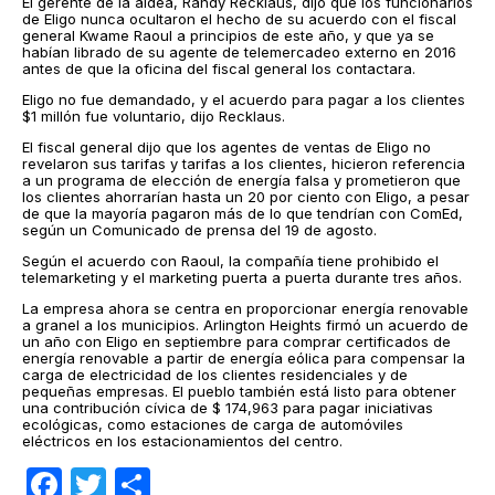
El gerente de la aldea, Randy Recklaus, dijo que los funcionarios
de Eligo nunca ocultaron el hecho de su acuerdo con el fiscal
general Kwame Raoul a principios de este año, y que ya se
habían librado de su agente de telemercadeo externo en 2016
antes de que la oficina del fiscal general los contactara.
Eligo no fue demandado, y el acuerdo para pagar a los clientes
$1 millón fue voluntario, dijo Recklaus.
El fiscal general dijo que los agentes de ventas de Eligo no
revelaron sus tarifas y tarifas a los clientes, hicieron referencia
a un programa de elección de energía falsa y prometieron que
los clientes ahorrarían hasta un 20 por ciento con Eligo, a pesar
de que la mayoría pagaron más de lo que tendrían con ComEd,
según un Comunicado de prensa del 19 de agosto.
Según el acuerdo con Raoul, la compañía tiene prohibido el
telemarketing y el marketing puerta a puerta durante tres años.
La empresa ahora se centra en proporcionar energía renovable
a granel a los municipios. Arlington Heights firmó un acuerdo de
un año con Eligo en septiembre para comprar certificados de
energía renovable a partir de energía eólica para compensar la
carga de electricidad de los clientes residenciales y de
pequeñas empresas. El pueblo también está listo para obtener
una contribución cívica de $ 174,963 para pagar iniciativas
ecológicas, como estaciones de carga de automóviles
eléctricos en los estacionamientos del centro.
Facebook
Twitter
Compartir