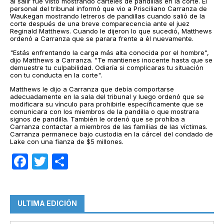
al salir fue visto mostrando carteles de pandillas en la corte. El
personal del tribunal informó que vio a Prisciliano Carranza de
Waukegan mostrando letreros de pandillas cuando salió de la
corte después de una breve comparecencia ante el juez
Reginald Matthews. Cuando le dijeron lo que sucedió, Matthews
ordenó a Carranza que se parara frente a él nuevamente.
"Estás enfrentando la carga más alta conocida por el hombre",
dijo Matthews a Carranza. "Te mantienes inocente hasta que se
demuestre tu culpabilidad. Odiaría si complicaras tu situación
con tu conducta en la corte".
Matthews le dijo a Carranza que debía comportarse
adecuadamente en la sala del tribunal y luego ordenó que se
modificara su vínculo para prohibirle específicamente que se
comunicara con los miembros de la pandilla o que mostrara
signos de pandilla. También le ordenó que se prohíba a
Carranza contactar a miembros de las familias de las víctimas.
Carranza permanece bajo custodia en la cárcel del condado de
Lake con una fianza de $5 millones.
Facebook
Twitter
Compartir
ULTIMA EDICIÓN