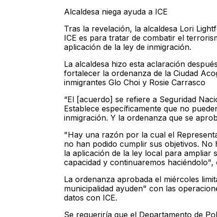
Alcaldesa niega ayuda a ICE
Tras la revelación, la alcaldesa Lori Lig
ICE es para tratar de combatir el terroris
aplicación de la ley de inmigración.
La alcaldesa hizo esta aclaración despué
fortalecer la ordenanza de la Ciudad Aco
inmigrantes Glo Choi y Rosie Carrasco
“El [acuerdo] se refiere a Seguridad Nacio
Establece específicamente que no pueden p
inmigración. Y la ordenanza que se aprobó
"Hay una razón por la cual el Representa
no han podido cumplir sus objetivos. No 
la aplicación de la ley local para amplia
capacidad y continuaremos haciéndolo", di
La ordenanza aprobada el miércoles limit
municipalidad ayuden" con las operacione
datos con ICE.
Se requeriría que el Departamento de Pol