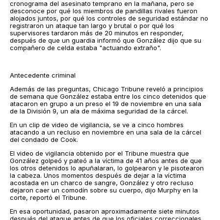
cronograma del asesinato temprano en la mañana, pero se
desconoce por qué los miembros de pandillas rivales fueron
alojados juntos, por qué los controles de seguridad estándar no
registraron un ataque tan largo y brutal o por qué los
supervisores tardaron más de 20 minutos en responder,
después de que un guardia informó que González dijo que su
compañero de celda estaba "actuando extraño".
Antecedente criminal
Además de las preguntas, Chicago Tribune reveló a principios
de semana que González estaba entre los cinco detenidos que
atacaron en grupo a un preso el 19 de noviembre en una sala
de la División 9, un ala de máxima seguridad de la cárcel.
En un clip de video de vigilancia, se ve a cinco hombres
atacando a un recluso en noviembre en una sala de la cárcel
del condado de Cook.
El video de vigilancia obtenido por el Tribune muestra que
González golpeó y pateó a la víctima de 41 años antes de que
los otros detenidos lo apuñalaran, lo golpearon y le pisotearon
la cabeza. Unos momentos después de dejar a la víctima
acostada en un charco de sangre, González y otro recluso
dejaron caer un comodín sobre su cuerpo, dijo Murphy en la
corte, reportó el Tribune.
En esa oportunidad, pasaron aproximadamente siete minutos
después del ataque antes de que los oficiales correccionales