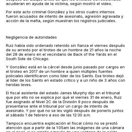
acudieran en ayuda de la víctima, según mostró el video.
Por este acto criminal González y los otros cuatro internos
fueron acusados ​​de intento de asesinato, agresión agravada y
acción de la mafia, según muestran los registros judiciales.
Negligencia de autoridades
Ruiz había sido ordenado retenido sin fianza el viernes después
de su arresto por el tiroteo de un hombre de 21 años la noche
del 28 de enero en el vecindario de Back of the Yards en el
South Side de Chicago.
Y González está en la cárcel desde junio pasado por cargos en
el tiroteo en 2017 de un hombre a quien múltiples fuentes
policiales identificaron como líder de los Saints. Ese tiroteo dejó
al líder de los Saints en estado crítico y a un niño de 3 años con
heridas leves.
El fiscal asistente del estado James Murphy dijo en el tribunal
que por ello no se explica por qué el viernes 31 de enero, Ruiz
fue asignado al Nivel 2C de la División 9 poco después de
presentarse ante el tribunal por un cargo de intento de
asesinato. Y por qué no se les vigiló después de ponerlo juntos
el sábado 1 de febrero a eso de las 12:30 a.m.
Tampoco encuentra explicación el fiscal cómo no se prestó
atención que a partir de la 1:05am las imágenes de una cámara