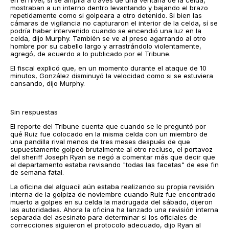
en el nivel, si se amplía a través de una ventana de la celda,
mostraban a un interno dentro levantando y bajando el brazo
repetidamente como si golpeara a otro detenido. Si bien las
cámaras de vigilancia no capturaron el interior de la celda, sí se
podría haber intervenido cuando se encendió una luz en la
celda, dijo Murphy. También se ve al preso agarrando al otro
hombre por su cabello largo y arrastrándolo violentamente,
agregó, de acuerdo a lo publicado por el Tribune.
El fiscal explicó que, en un momento durante el ataque de 10
minutos, González disminuyó la velocidad como si se estuviera
cansando, dijo Murphy.
Sin respuestas
El reporte del Tribune cuenta que cuando se le preguntó por
qué Ruiz fue colocado en la misma celda con un miembro de
una pandilla rival menos de tres meses después de que
supuestamente golpeó brutalmente al otro recluso, el portavoz
del sheriff Joseph Ryan se negó a comentar más que decir que
el departamento estaba revisando "todas las facetas" de ese fin
de semana fatal.
La oficina del alguacil aún estaba realizando su propia revisión
interna de la golpiza de noviembre cuando Ruiz fue encontrado
muerto a golpes en su celda la madrugada del sábado, dijeron
las autoridades. Ahora la oficina ha lanzado una revisión interna
separada del asesinato para determinar si los oficiales de
correcciones siguieron el protocolo adecuado, dijo Ryan al