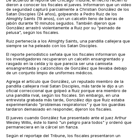
De acuerdo al reporte del Chicago Tribune, el hecho recién lo
dieron a conocer los fiscales el jueves. Informaron que un video
de seguridad capturó parcialmente a Christian González de los
Satan Disciples (24 años), golpeando a Pedro Ruiz de los
Almighty Saints (19 anos), con un calcetín lleno de barras de
jabón durante 10 minutos seguidos. También dijeron que
González arrastró violentamente a Ruiz por su "peinado de
pelusa", según los fiscales.
Ruiz pertenecía a los Almighty Saints, una pandilla callejera que
siempre se ha peleado con los Satan Disciples.
El reporte periodístico señala que los fiscales informaron que
los investigadores recuperaron un calcetín ensangrentado y
rasgado en la celda y lo que parecía ser una camiseta
ensangrentada y calzoncillos de González que llevaba debajo
de un conjunto limpio de uniformes médicos.
Agrega el artículo que González, un reputado miembro de la
pandilla callejera rival Satan Disciples, más tarde le dijo a un
oficial correccional que golpeó a Ruiz porque era miembro de
una pandilla rival, según los fiscales. Sin embargo, en una
entrevista grabada más tarde, González dijo que Ruiz estaba
experimentando "problemas respiratorios" y que los guardias
tardaron demasiado en responder, dijeron los fiscales.
El jueves cuando González fue presentado ante el juez Arthur
Wesley Willis, éste lo llamó "un peligro para todos" y ordenó que
permaneciera en la cárcel sin fianza.
Según el reportaje del Tribune, los fiscales presentaron un