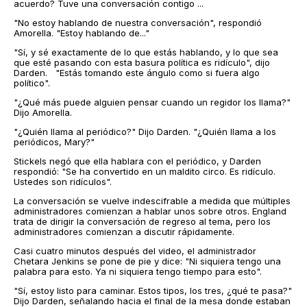
acuerdo? Tuve una conversación contigo ...
"No estoy hablando de nuestra conversación", respondió
Amorella. "Estoy hablando de..."
"Sí, y sé exactamente de lo que estás hablando, y lo que sea
que esté pasando con esta basura política es ridículo", dijo
Darden. "Estás tomando este ángulo como si fuera algo
político".
"¿Qué más puede alguien pensar cuando un regidor los llama?"
Dijo Amorella.
"¿Quién llama al periódico?" Dijo Darden. "¿Quién llama a los
periódicos, Mary?"
Stickels negó que ella hablara con el periódico, y Darden
respondió: "Se ha convertido en un maldito circo. Es ridículo.
Ustedes son ridículos".
La conversación se vuelve indescifrable a medida que múltiples
administradores comienzan a hablar unos sobre otros. England
trata de dirigir la conversación de regreso al tema, pero los
administradores comienzan a discutir rápidamente.
Casi cuatro minutos después del video, el administrador
Chetara Jenkins se pone de pie y dice: "Ni siquiera tengo una
palabra para esto. Ya ni siquiera tengo tiempo para esto".
"Sí, estoy listo para caminar. Estos tipos, los tres, ¿qué te pasa?"
Dijo Darden, señalando hacia el final de la mesa donde estaban