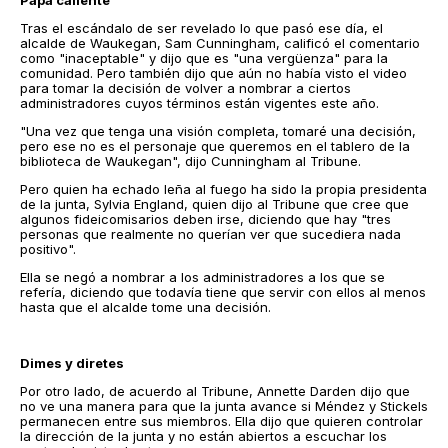
Papa caliente
Tras el escándalo de ser revelado lo que pasó ese día, el
alcalde de Waukegan, Sam Cunningham, calificó el comentario
como "inaceptable" y dijo que es "una vergüenza" para la
comunidad. Pero también dijo que aún no había visto el video
para tomar la decisión de volver a nombrar a ciertos
administradores cuyos términos están vigentes este año.
"Una vez que tenga una visión completa, tomaré una decisión,
pero ese no es el personaje que queremos en el tablero de la
biblioteca de Waukegan", dijo Cunningham al Tribune.
Pero quien ha echado leña al fuego ha sido la propia presidenta
de la junta, Sylvia England, quien dijo al Tribune que cree que
algunos fideicomisarios deben irse, diciendo que hay "tres
personas que realmente no querían ver que sucediera nada
positivo".
Ella se negó a nombrar a los administradores a los que se
refería, diciendo que todavía tiene que servir con ellos al menos
hasta que el alcalde tome una decisión.
Dimes y diretes
Por otro lado, de acuerdo al Tribune, Annette Darden dijo que
no ve una manera para que la junta avance si Méndez y Stickels
permanecen entre sus miembros. Ella dijo que quieren controlar
la dirección de la junta y no están abiertos a escuchar los