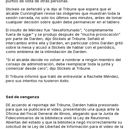
puntos de vista de otras personas.
Stickels se defendió y le dijo al Tribune que espera que el
alcalde Cunningham revise las imágenes que muestran toda la
sesión cerrada, no solo los últimos seis minutos, antes de tomar
cualquier decisión sobre quién debe permanecer en el tablero.
El insulto de Méndez fue "desafortunado", "completamente
fuera de lugar" y se produjo después de "mucha provocación"
por parte de Darden, dijo Stickels al Tribune. Señaló el
intercambio entre ella y Darden, en particular cómo Darden gritó
sobre la mesa y acusó a Stickels de hablar con el periódico,
como emblema de la intimidación de Darden.
“Si el alcalde decide no volver a nombrar a ningún miembro del
consejo de administración, debe reemplazar toda la junta y
comenzar desde cero”, dijo Stickels al Tribune.
El Tribune informó que trató de entrevistar a Rachelle Méndez,
pero sus intentos no tuvieron éxito.
Sed de venganza
DE acuerdo al reportaje del Tribune, Darden había presionado
para que se publicara el video, presentando una queja ante la
Oficina del Fiscal General de Illinois, alegando que la Junta de
Fideicomisarios de la biblioteca violó la Ley de Reuniones
Abiertas del estado y que la biblioteca negó incorrectamente su
solicitud de la Ley de Libertad de Información para el video de la