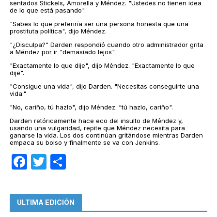
sentados Stickels, Amorella y Méndez. "Ustedes no tienen idea
de lo que está pasando".
"Sabes lo que preferiría ser una persona honesta que una
prostituta política", dijo Méndez.
"¿Disculpa?" Darden respondió cuando otro administrador grita
a Méndez por ir "demasiado lejos".
"Exactamente lo que dije", dijo Méndez. "Exactamente lo que
dije".
"Consigue una vida", dijo Darden. "Necesitas conseguirte una
vida."
"No, cariño, tú hazlo", dijo Méndez. “tú hazlo, cariño".
Darden retóricamente hace eco del insulto de Méndez y,
usando una vulgaridad, repite que Méndez necesita para
ganarse la vida. Los dos continúan gritándose mientras Darden
empaca su bolso y finalmente se va con Jenkins.
Facebook
Twitter
Compartir
ULTIMA EDICIÓN