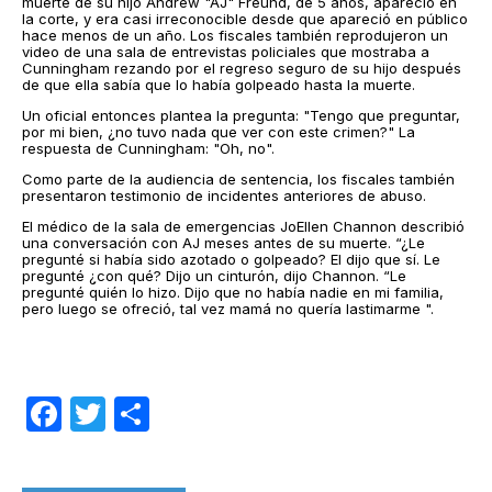
muerte de su hijo Andrew "AJ" Freund, de 5 años, apareció en
la corte, y era casi irreconocible desde que apareció en público
hace menos de un año. Los fiscales también reprodujeron un
video de una sala de entrevistas policiales que mostraba a
Cunningham rezando por el regreso seguro de su hijo después
de que ella sabía que lo había golpeado hasta la muerte.
Un oficial entonces plantea la pregunta: "Tengo que preguntar,
por mi bien, ¿no tuvo nada que ver con este crimen?" La
respuesta de Cunningham: "Oh, no".
Como parte de la audiencia de sentencia, los fiscales también
presentaron testimonio de incidentes anteriores de abuso.
El médico de la sala de emergencias JoEllen Channon describió
una conversación con AJ meses antes de su muerte. “¿Le
pregunté si había sido azotado o golpeado? El dijo que sí. Le
pregunté ¿con qué? Dijo un cinturón, dijo Channon. “Le
pregunté quién lo hizo. Dijo que no había nadie en mi familia,
pero luego se ofreció, tal vez mamá no quería lastimarme ".
Facebook
Twitter
Compartir