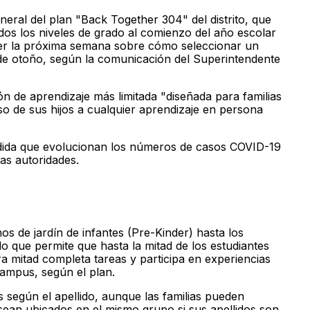
eneral del plan "Back Together 304" del distrito, que
dos los niveles de grado al comienzo del año escolar
cer la próxima semana sobre cómo seleccionar un
 de otoño, según la comunicación del Superintendente
 de aprendizaje más limitada "diseñada para familias
eso de sus hijos a cualquier aprendizaje en persona
edida que evolucionan los números de casos COVID-19
las autoridades.
os de jardín de infantes (Pre-Kinder) hasta los
lo que permite que hasta la mitad de los estudiantes
tra mitad completa tareas y participa en experiencias
campus, según el plan.
s según el apellido, aunque las familias pueden
 sean ubicados en el mismo grupo si sus apellidos son