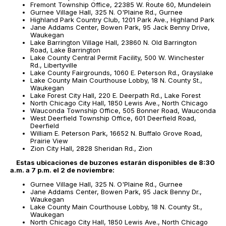
Fremont Township Office, 22385 W. Route 60, Mundelein
Gurnee Village Hall, 325 N. O'Plaine Rd., Gurnee
Highland Park Country Club, 1201 Park Ave., Highland Park
Jane Addams Center, Bowen Park, 95 Jack Benny Drive,
Waukegan
Lake Barrington Village Hall, 23860 N. Old Barrington
Road, Lake Barrington
Lake County Central Permit Facility, 500 W. Winchester
Rd., Libertyville
Lake County Fairgrounds, 1060 E. Peterson Rd., Grayslake
Lake County Main Courthouse Lobby, 18 N. County St.,
Waukegan
Lake Forest City Hall, 220 E. Deerpath Rd., Lake Forest
North Chicago City Hall, 1850 Lewis Ave., North Chicago
Wauconda Township Office, 505 Bonner Road, Wauconda
West Deerfield Township Office, 601 Deerfield Road,
Deerfield
William E. Peterson Park, 16652 N. Buffalo Grove Road,
Prairie View
Zion City Hall, 2828 Sheridan Rd., Zion
Estas ubicaciones de buzones estarán disponibles de 8:30
a.m. a 7 p.m. el 2 de noviembre:
Gurnee Village Hall, 325 N. O'Plaine Rd., Gurnee
Jane Addams Center, Bowen Park, 95 Jack Benny Dr.,
Waukegan
Lake County Main Courthouse Lobby, 18 N. County St.,
Waukegan
North Chicago City Hall, 1850 Lewis Ave., North Chicago