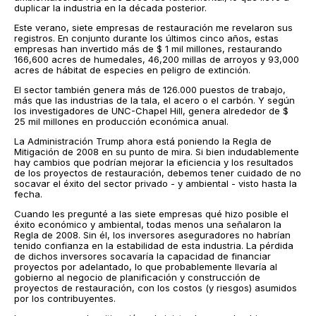
duplicar la industria en la década posterior.
Este verano, siete empresas de restauración me revelaron sus
registros. En conjunto durante los últimos cinco años, estas
empresas han invertido más de $ 1 mil millones, restaurando
166,600 acres de humedales, 46,200 millas de arroyos y 93,000
acres de hábitat de especies en peligro de extinción.
El sector también genera más de 126.000 puestos de trabajo,
más que las industrias de la tala, el acero o el carbón. Y según
los investigadores de UNC-Chapel Hill, genera alrededor de $
25 mil millones en producción económica anual.
La Administración Trump ahora está poniendo la Regla de
Mitigación de 2008 en su punto de mira. Si bien indudablemente
hay cambios que podrían mejorar la eficiencia y los resultados
de los proyectos de restauración, debemos tener cuidado de no
socavar el éxito del sector privado - y ambiental - visto hasta la
fecha.
Cuando les pregunté a las siete empresas qué hizo posible el
éxito económico y ambiental, todas menos una señalaron la
Regla de 2008. Sin él, los inversores aseguradores no habrían
tenido confianza en la estabilidad de esta industria. La pérdida
de dichos inversores socavaría la capacidad de financiar
proyectos por adelantado, lo que probablemente llevaría al
gobierno al negocio de planificación y construcción de
proyectos de restauración, con los costos (y riesgos) asumidos
por los contribuyentes.