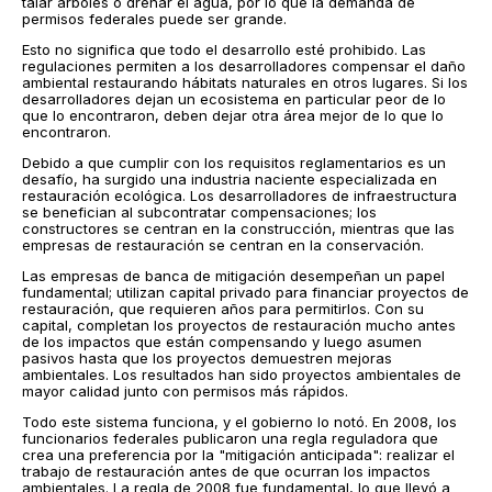
talar árboles o drenar el agua, por lo que la demanda de
permisos federales puede ser grande.
Esto no significa que todo el desarrollo esté prohibido. Las
regulaciones permiten a los desarrolladores compensar el daño
ambiental restaurando hábitats naturales en otros lugares. Si los
desarrolladores dejan un ecosistema en particular peor de lo
que lo encontraron, deben dejar otra área mejor de lo que lo
encontraron.
Debido a que cumplir con los requisitos reglamentarios es un
desafío, ha surgido una industria naciente especializada en
restauración ecológica. Los desarrolladores de infraestructura
se benefician al subcontratar compensaciones; los
constructores se centran en la construcción, mientras que las
empresas de restauración se centran en la conservación.
Las empresas de banca de mitigación desempeñan un papel
fundamental; utilizan capital privado para financiar proyectos de
restauración, que requieren años para permitirlos. Con su
capital, completan los proyectos de restauración mucho antes
de los impactos que están compensando y luego asumen
pasivos hasta que los proyectos demuestren mejoras
ambientales. Los resultados han sido proyectos ambientales de
mayor calidad junto con permisos más rápidos.
Todo este sistema funciona, y el gobierno lo notó. En 2008, los
funcionarios federales publicaron una regla reguladora que
crea una preferencia por la "mitigación anticipada": realizar el
trabajo de restauración antes de que ocurran los impactos
ambientales. La regla de 2008 fue fundamental, lo que llevó a