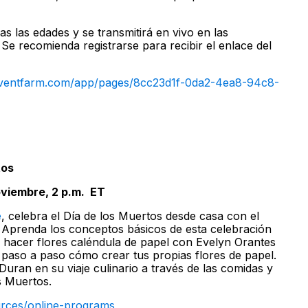
das las edades y se transmitirá en vivo en las
Se recomienda registrarse para recibir el enlace del
os.eventfarm.com/app/pages/8cc23d1f-0da2-4ea8-94c8-
tos
oviembre, 2 p.m.
ET
e
, celebra el Día de los Muertos desde casa con el
Aprenda los conceptos básicos de esta celebración
ás hacer flores caléndula de papel con Evelyn Orantes
aso a paso cómo crear tus propias flores de papel.
uran en su viaje culinario a través de las comidas y
s Muertos.
ources/online-programs