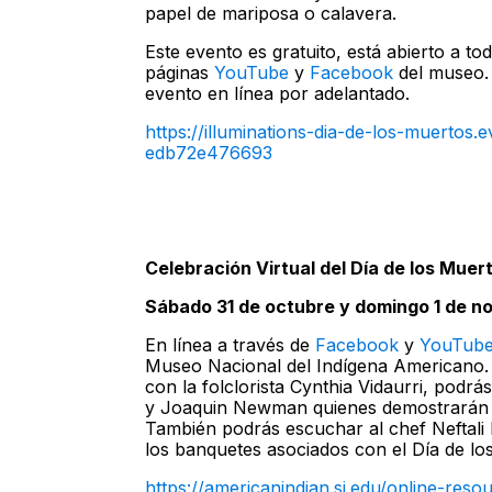
papel de mariposa o calavera.
Este evento es gratuito, está abierto a to
páginas
YouTube
y
Facebook
del museo. 
evento en línea por adelantado.
https://illuminations-dia-de-los-muert
edb72e476693
Celebración Virtual del Día de los Muer
Sábado 31 de octubre y domingo 1 de n
En línea a través de
Facebook
y
YouTub
Museo Nacional del Indígena Americano. 
con la folclorista Cynthia Vidaurri, podr
y Joaquin Newman quienes demostrarán p
También podrás escuchar al chef Neftali D
los banquetes asociados con el Día de lo
https://americanindian.si.edu/online-res