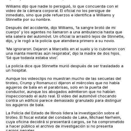
Williams dijo que nadie lo persiguió, lo que concuerda con el
video de la cámara corporal. El oficial no los persigue de
inmediato, sino que pide refuerzos e identifica a Williams y
Stinnette por su nombre.
Después del accidente, dijo Williams, ‘la sangre brotó de mi
cuerpo’ y los agentes no llamaron a una ambulancia hasta que
ella saliera del automóvil. Un oficial la arrastró lejos de Stinnette,
dijo, y le rogó a la policía que atendiera primero a su novio.
‘Me ignoraron. Dejaron a Marcellis en el suelo y lo cubrieron con
una manta mientras aún respiraba’, dijo la madre de dos hijos.
‘Sé que todavía estaba vivo’.
La policía dice que Stinnette murió después de ser trasladado a
un hospital.
Aunque los videoclips no muestran mucho de las secuelas del
tiroteo, Crump y Romanucci dijeron el miércoles que no había
agujeros de bala en el parabrisas, solo en la puerta del
conductor, aunque los abogados admitieron que no habían
inspeccionado el auto real. El video del automóvil chocando
contra un edificio parece demasiado granulado para distinguir
los agujeros de bala.
La Policía del Estado de Illinois lidera la investigación sobre el
tiroteo. El fiscal estatal del condado de Lake, Michael Nerheim,
cuya oficina decidirá si presentará cargos, se ha comprometido
a hacer público el archivo de investigación si no presenta
cargos penales.