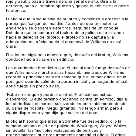
rojo y azul, y pasa a través de una señal de alto. Gira a la
derecha, pasa al hombro opuesto y golpea el cable de un poste
telefónico.
El oficial que la sigue sale de su auto y comienza a ordenar a la
pareja que ‘salgan del maldito...’ antes de que un motor se
encienda y se disparen siete tiros, seguidos de un choque.
Debido a que la cámara del tablero de la policía está mirando
hacia la derecha del tiroteo, el tiroteo no se captura y la
orientación del oficial hacia el automóvil de Williams no está
clara.
El video de vigilancia muestra que, después del tiroteo, Williams
conduce hacia atrás en un edificio.
Las autoridades han dicho que el oficial abrió fuego después de
que Williams dio marcha atrás hacia él, mientras que Williams
recordó a principios de esta semana que el primer oficial no la
persiguió cuando salió de la parada inicial y un segundo oficial
abrió fuego sin previo aviso.
‘Hubo un choque y perdí el control. El oficial nos estaba
disparando. El auto terminó chocando contra un edificio’, dijo a
los periodistas el martes, sollozando incontrolablemente desde
su cama de hospital. ‘Seguí gritando: 'No tengo arma', pero él
siguió disparando y me dijo que saliera del auto’.
El oficial hispano que mató a Stinnette fue despedido, dijo la
semana pasada el jefe de policía de Waukegan, Wayne Walles,
sin detallar las ‘múltiples violaciones de políticas y
procedimientos’ que presuntamente cometió el oficial. El oficial