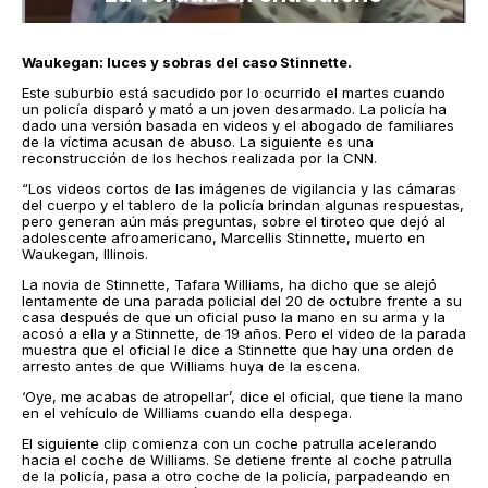
Waukegan: luces y sobras del caso Stinnette.
Este suburbio está sacudido por lo ocurrido el martes cuando
un policía disparó y mató a un joven desarmado. La policía ha
dado una versión basada en videos y el abogado de familiares
de la víctima acusan de abuso. La siguiente es una
reconstrucción de los hechos realizada por la CNN.
“Los videos cortos de las imágenes de vigilancia y las cámaras
del cuerpo y el tablero de la policía brindan algunas respuestas,
pero generan aún más preguntas, sobre el tiroteo que dejó al
adolescente afroamericano, Marcellis Stinnette, muerto en
Waukegan, Illinois.
La novia de Stinnette, Tafara Williams, ha dicho que se alejó
lentamente de una parada policial del 20 de octubre frente a su
casa después de que un oficial puso la mano en su arma y la
acosó a ella y a Stinnette, de 19 años. Pero el video de la parada
muestra que el oficial le dice a Stinnette que hay una orden de
arresto antes de que Williams huya de la escena.
‘Oye, me acabas de atropellar’, dice el oficial, que tiene la mano
en el vehículo de Williams cuando ella despega.
El siguiente clip comienza con un coche patrulla acelerando
hacia el coche de Williams. Se detiene frente al coche patrulla
de la policía, pasa a otro coche de la policía, parpadeando en