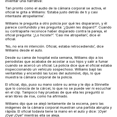
inventar una narrativa’.
Tan pronto como el audio de la cámara corporal se activa, el
oficial le grita a Williams: ‘Estaba justo detrás de ti y casi
intentaste atropellarme’.
Williams le pregunta a otro policía por qué les dispararon, y él
parece confundido y les pregunta: ‘¿Quién les disparó?’. Cuando
su contraparte reconoce haber disparado contra la pareja, el
oficial pregunta: ‘¿Lo hiciste?’. ‘Casi me atropellan’, dice el
oficial.
‘No, no era mi intención. Oficial, estaba retrocediendo’, dice
Williams desde el auto.
Desde su cama de hospital esta semana, Williams dijo a los
periodistas que acababa de acostar a sus hijos y salir a fumar
cuando se acercó un oficial. La policía dice que el oficial estaba
inspeccionando un vehículo sospechoso. Williams bajó las
ventanillas y encendió las luces del automóvil, dijo, lo que
muestra la cámara corporal de la policía.
El oficial, dijo, puso su mano sobre su arma y le dijo a Stinnette
que lo conocía de la cárcel, lo que no se puede ver ni escuchar
en el clip. Tampoco hay pruebas de que ella les preguntó si
eran libres de irse, como ha afirmado.
Williams dijo que se alejó lentamente de la escena, pero las
imágenes de la cámara corporal muestran una partida abrupta y
rápida. El oficial todavía tiene la mano en el auto y dice: ‘¡Oye!
¡Oye! ¡Oye!’ mientras ella se aleja.