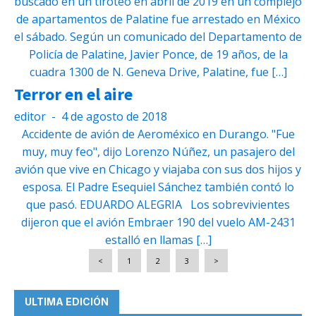
buscado en un tiroteo en abril de 2019 en un complejo
de apartamentos de Palatine fue arrestado en México
el sábado. Según un comunicado del Departamento de
Policía de Palatine, Javier Ponce, de 19 años, de la
cuadra 1300 de N. Geneva Drive, Palatine, fue […]
Terror en el aire
editor
-
4 de agosto de 2018
Accidente de avión de Aeroméxico en Durango. "Fue
muy, muy feo", dijo Lorenzo Núñez, un pasajero del
avión que vive en Chicago y viajaba con sus dos hijos y
esposa. El Padre Esequiel Sánchez también contó lo
que pasó. EDUARDO ALEGRIA Los sobrevivientes
dijeron que el avión Embraer 190 del vuelo AM-2431
estalló en llamas […]
<
1
2
3
>
ULTIMA EDICIÓN