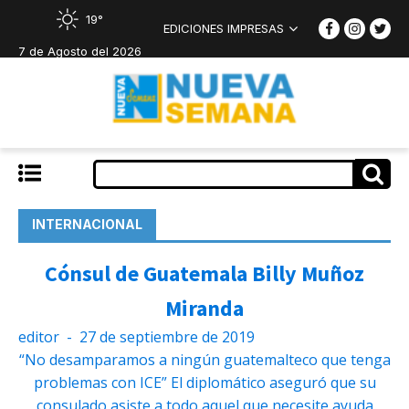
19°
EDICIONES IMPRESAS
7 de Agosto del 2026
INTERNACIONAL
Cónsul de Guatemala Billy Muñoz
Miranda
editor
-
27 de septiembre de 2019
“No desamparamos a ningún guatemalteco que tenga
problemas con ICE” El diplomático aseguró que su
consulado asiste a todo aquel que necesite ayuda